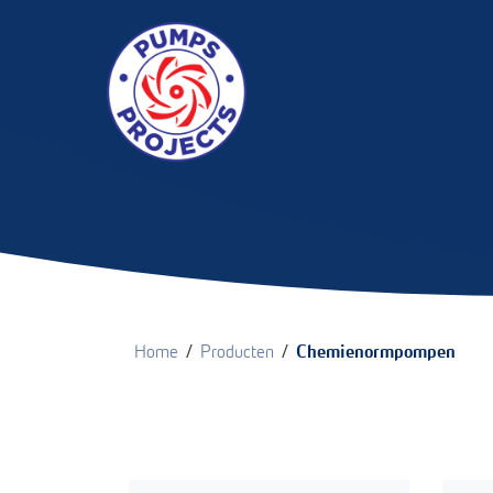
/
/
Home
Producten
Chemienormpompen