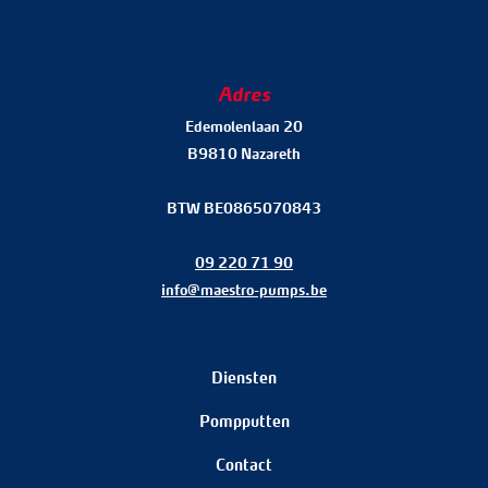
Adres
Edemolenlaan 20
B9810 Nazareth
BTW BE0865070843
09 220 71 90
info@maestro-pumps.be
Diensten
Pompputten
Contact